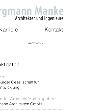
Karriere
Kontakt
nächstes >
ektdaten
rr:
rger Gesellschaft für
entwicklung
nder Architekt/Auftraggeber:
ann Architekten GmbH