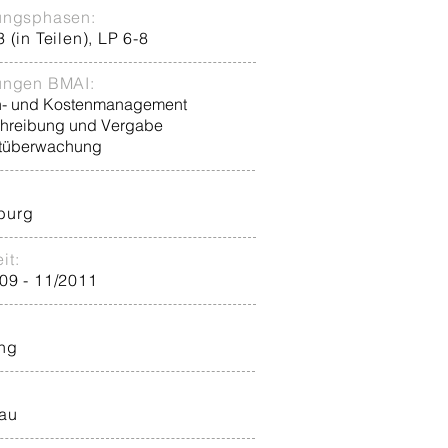
ungsphasen:
 (in Teilen), LP 6-8
ungen BMAI:
n- und Kostenmanagement
hreibung und Vergabe
tüberwachung
burg
it:
09 - 11/2011
ng
au