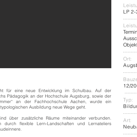
Leist
LP 2-3
Leist
Termi
Aussc
Objek
Ort:
Augs
Bauze
12/20
ht für eine neue Entwicklung im Schulbau.
Auf der
ichs Pädagogik an der Hochschule Augsburg, sowie
der
Typ:
nzimmer“ an der Fachhochschule Aachen, wurde ein
Bildu
n typologischen Ausbildung neue Wege geht.
sind über zusätzliche Räume miteinander verbunden.
Art:
durch flexible Lern-Landschaften und Lernateliers
Neub
udeinnere.