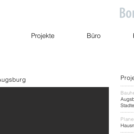
Projekte
Büro
Proj
Augsburg
Bauhe
Augsbu
Stadt
Plane
Hausm