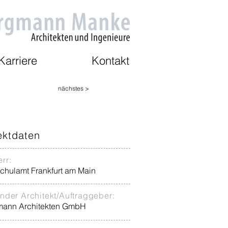
Karriere
Kontakt
nächstes >
ektdaten
rr:
schulamt Frankfurt am Main
nder Architekt/Auftraggeber:
ann Architekten GmbH