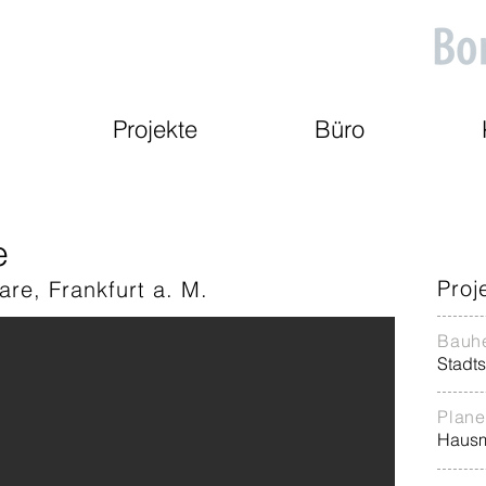
Projekte
Büro
e
Proj
are, Frankfurt a. M.
Bauhe
Stadt
Plane
Hausm