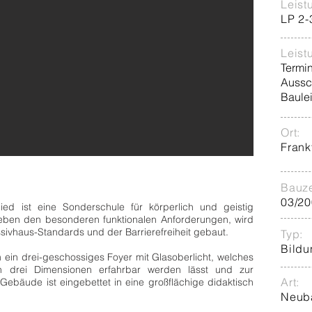
Leist
LP 2-3
Leist
Termi
Aussc
Baule
Ort:
Frank
Bauze
03/20
Nied ist eine Sonderschule für körperlich und geistig
ben den besonderen funktionalen Anforderungen, wird
vhaus-Standards und der Barrierefreiheit gebaut.
Typ:
Bildu
 ein drei-geschossiges Foyer mit Glasoberlicht, welches
n drei Dimensionen erfahrbar werden lässt und zur
Art:
Gebäude ist eingebettet in eine großflächige didaktisch
Neub