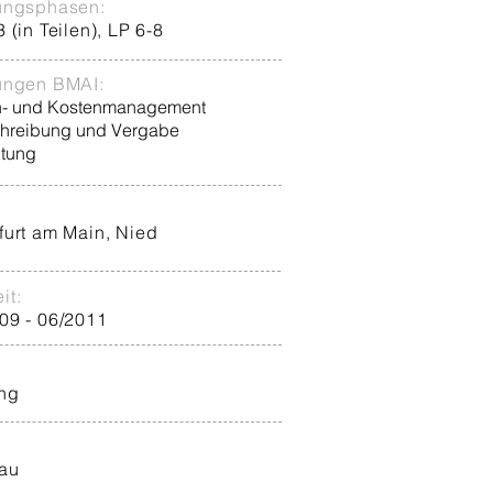
ungsphasen:
 (in Teilen), LP 6-8
ungen BMAI:
n- und Kostenmanagement
hreibung und Vergabe
itung
furt am Main, Nied
it:
09 - 06/2011
ng
au