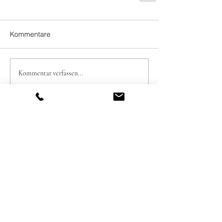
Kommentare
Kommentar verfassen...
Borgmann Manke
Architekten und Ingenieure GmbH
Theaterstraße 24
52062 Aachen
fon:
+49 (0)241 55 92 52 0
Email:
info@bmai.de
Büro Köln:
Stolkgasse 25-45
50667 Köln
Datenschutz
Impressum