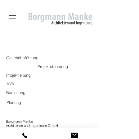
BIM
Geschäftsführung
Projektsteuerung
Projektleitung
AVA
Bauleitung
Planung
Borgmann Manke
Architekten und Ingenieure GmbH
Theaterstraße 24
52062 Aachen
fon:
+49 (0)241 55 92 52 0