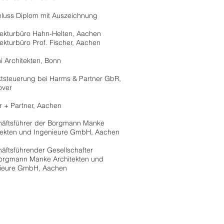
luss Diplom mit Auszeichnung
tekturbüro Hahn-Helten, Aachen
tekturbüro Prof. Fischer, Aachen
ni Architekten, Bonn
ktsteuerung bei Harms & Partner GbR,
over
r + Partner, Aachen
äftsführer der Borgmann Manke
tekten und Ingenieure GmbH, Aachen
äftsführender Gesellschafter
orgmann Manke Architekten und
ieure GmbH, Aachen