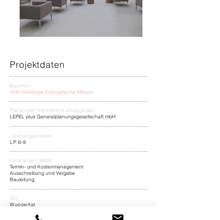
Projektdaten
Bauherr:
VEM Vereinigte Evangelische Mission
Planender Architekt/Auftraggeber:
LEPEL plus Generalplanungsgesellschaft mbH
Leistungsphasen:
LP 6-8
Leistungen BMAI:
Termin- und Kostenmanagement
Ausschreibung und Vergabe
Bauleitung
Ort:
Wuppertal